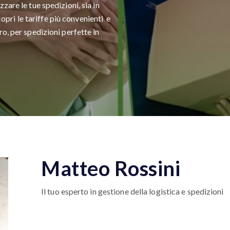
zare le tue spedizioni, sia in
scopri le tariffe più convenienti e
o, per spedizioni perfette in
Matteo Rossini
Il tuo esperto in gestione della logistica e spedizioni