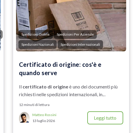
Spedizioni Online
Spedizioni Per Aziende
Spedizioni Nazionali
Spedizioni Internazionali
Certificato di origine: cos'è e
quando serve
Il
certificato di origine
è uno dei documenti più
richiesti nelle spedizioni internazionali, in...
12 minuti di lettura
Matteo Rossini
Leggi tutto
13 luglio 2026