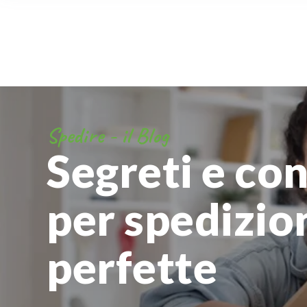
Spedire - il Blog
Segreti e con
per spedizio
perfette