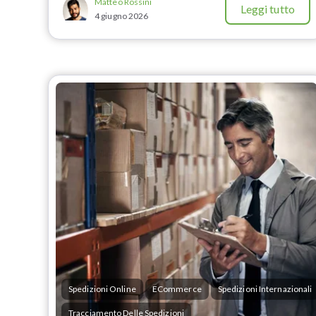
Matteo Rossini
Leggi tutto
4 giugno 2026
Spedizioni Online
ECommerce
Spedizioni Internazionali
Tracciamento Delle Spedizioni