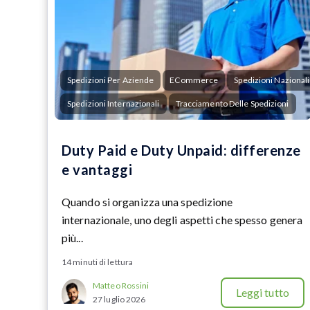
Spedizioni Per Aziende
ECommerce
Spedizioni Nazionali
Spedizioni Internazionali
Tracciamento Delle Spedizioni
Duty Paid e Duty Unpaid: differenze
e vantaggi
Quando si organizza una spedizione
internazionale, uno degli aspetti che spesso genera
più...
14 minuti di lettura
Matteo Rossini
Leggi tutto
27 luglio 2026