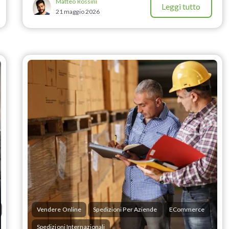
Matteo Rossini
Leggi tutto
21 maggio 2026
Vendere Online
Spedizioni Per Aziende
ECommerce
Spedizioni Internazionali