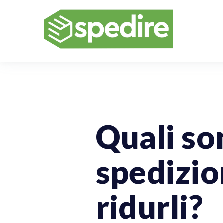
Vendere Online
Spedizioni Per A
Quali son
spedizio
ridurli?