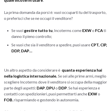
quale Incoterm usare
.
La prima domanda da porsi è: vuoi occuparti tu del trasporto,
o preferisci che se ne occupi il venditore?
Se vuoi
gestire tutto tu
, Incoterms come
EXW
o
FCA
ti
danno il pieno controllo;
Se vuoi che sia il venditore a spedire, puoi usare
CPT, CIP,
DDP, DAP…
Un altro aspetto da considerare è
quanta esperienza hai
nella logistica internazionale.
Se sei alle prime armi, meglio
scegliere Incoterms dove il venditore si occupa della maggior
parte degli aspetti:
DAP
,
DPU
o
DDP
. Se hai esperienza e
contatti con spedizionieri, puoi permetterti anche
EXW
o
FOB
, risparmiando e gestendo in autonomia.