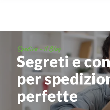
Spedire - il Blog
Segreti e con
per spedizio
perfette