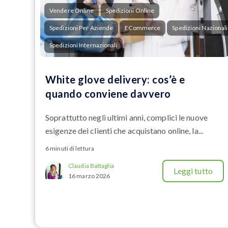
Vendere Online
Spedizioni Online
Spedizioni Per Aziende
ECommerce
Spedizioni Nazionali
Spedizioni Internazionali
White glove delivery: cos’è e
quando conviene davvero
Soprattutto negli ultimi anni, complici le nuove
esigenze dei clienti che acquistano online, la...
6 minuti di lettura
Claudia Battaglia
Leggi tutto
16 marzo 2026