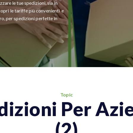
zare le tue spedizioni, sia in
scopri le tariffe più convenienti e
o, per spedizioni perfette in
Topic
dizioni Per Azi
(2)