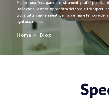
Esplora una ricca gamma di strumenti pratici per ottimiz
Italia che all'estero. Approfitta dei consigli di esperti, 
trova tutti i suggerimenti per risparmiare tempo e denar
ogni occasione!
Home
Blog
Spe