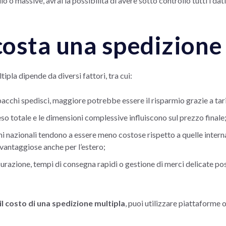
o o massive, avrai la possibilità di avere sotto controllo tutti i dati
osta una spedizione
tipla dipende da diversi fattori, tra cui:
pacchi spedisci, maggiore potrebbe essere il risparmio grazie a tar
peso totale e le dimensioni complessive influiscono sul prezzo finale
oni nazionali tendono a essere meno costose rispetto a quelle inte
vantaggiose anche per l’estero;
urazione, tempi di consegna rapidi o gestione di merci delicate po
il costo di una spedizione multipla
, puoi utilizzare piattaforme 