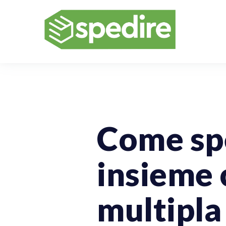
Spedizioni Online
Come spe
insieme 
multipla