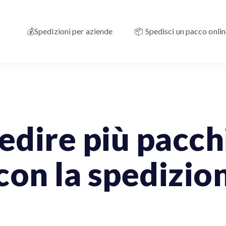
💰Spedizioni per aziende
📦 Spedisci un pacco onli
dire più pacch
con la spedizio