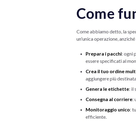
Come fun
Come abbiamo detto, la sped
un'unica operazione, anziché 
Prepara i pacchi
: ogni
essere specificati al mo
Crea il tuo ordine mult
aggiungere più destinatar
Genera le etichette
: i
Consegna al corriere
:
Monitoraggio unico
: t
efficiente.