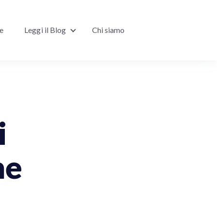
ne
Leggi il Blog
Chi siamo
Show submenu for Leggi il Blog
i
ne