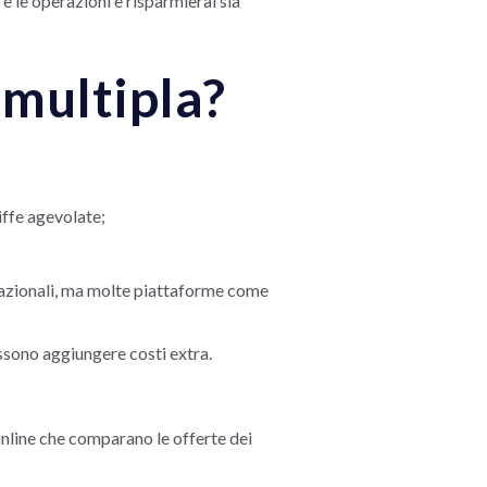
 e le operazioni e risparmierai sia
 multipla?
iffe agevolate;
;
rnazionali, ma molte piattaforme come
ssono aggiungere costi extra.
online che comparano le offerte dei