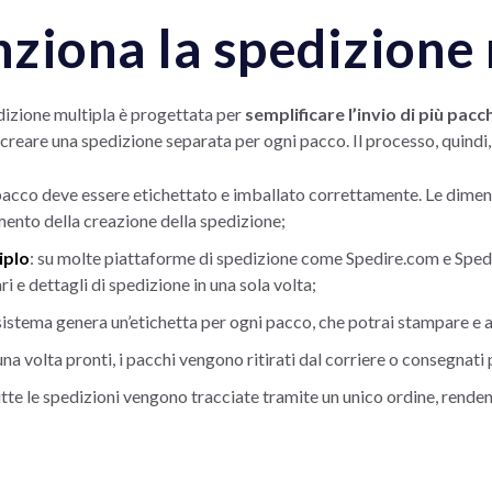
ziona la spedizione 
izione multipla è progettata per
semplificare l’invio di più pacc
creare una spedizione separata per ogni pacco. Il processo, quindi
 pacco deve essere etichettato e imballato correttamente. Le dimens
mento della creazione della spedizione;
iplo
: su molte piattaforme di spedizione come Spedire.com e Spedir
i e dettagli di spedizione in una sola volta;
l sistema genera un’etichetta per ogni pacco, che potrai stampare e a
 una volta pronti, i pacchi vengono ritirati dal corriere o consegnati
utte le spedizioni vengono tracciate tramite un unico ordine, renden