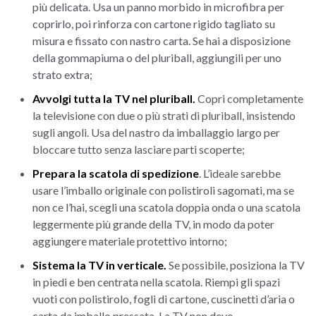
più delicata. Usa un panno morbido in microfibra per
coprirlo, poi rinforza con cartone rigido tagliato su
misura e fissato con nastro carta. Se hai a disposizione
della gommapiuma o del pluriball, aggiungili per uno
strato extra;
Avvolgi tutta la TV nel pluriball.
Copri completamente
la televisione con due o più strati di pluriball, insistendo
sugli angoli. Usa del nastro da imballaggio largo per
bloccare tutto senza lasciare parti scoperte;
Prepara la scatola di spedizione
. L’ideale sarebbe
usare l’imballo originale con polistiroli sagomati, ma se
non ce l’hai, scegli una scatola doppia onda o una scatola
leggermente più grande della TV, in modo da poter
aggiungere materiale protettivo intorno;
Sistema la TV in verticale.
Se possibile, posiziona la TV
in piedi e ben centrata nella scatola. Riempi gli spazi
vuoti con polistirolo, fogli di cartone, cuscinetti d’aria o
carta da imballo pressata. La TV non deve