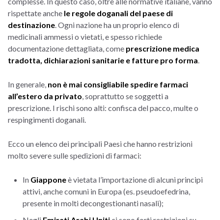
complesse. In questo caso, oltre alle normative italiane, vanno
rispettate anche
le regole doganali del paese di
destinazione
. Ogni nazione ha un proprio elenco di
medicinali ammessi o vietati, e spesso richiede
documentazione dettagliata, come
prescrizione medica
tradotta, dichiarazioni sanitarie e fatture pro forma
.
In generale,
non è mai consigliabile spedire farmaci
all’estero da privato
, soprattutto se soggetti a
prescrizione. I rischi sono alti: confisca del pacco, multe o
respingimenti doganali.
Ecco un elenco dei principali Paesi che hanno restrizioni
molto severe sulle spedizioni di farmaci:
In
Giappone
è vietata l’importazione di alcuni principi
attivi, anche comuni in Europa (es. pseudoefedrina,
presente in molti decongestionanti nasali);
Negli
Emirati Arabi Uniti
ci sono forti restrizioni su