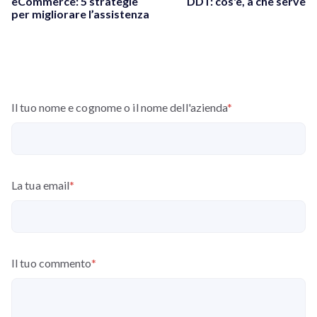
eCommerce: 5 strategie
DDT: cos'è, a che serve
per migliorare l’assistenza
Il tuo nome e cognome o il nome dell'azienda
*
La tua email
*
Il tuo commento
*