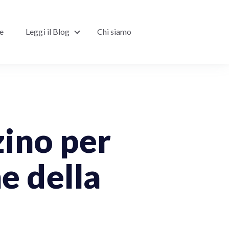
ne
Leggi il Blog
Chi siamo
Show submenu for Leggi il Blog
ino per
e della