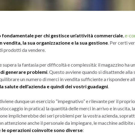
 fondamentale per chi gestisce un'attività commerciale
,
e-co
n vendita, la sua organizzazione e la sua gestione
.
Per certi ver
di prodotti da vendere.
 supera la fantasia per difficoltà e complessità: il magazzino ha 
 di generare problemi
. Questo avviene quando si disattende alla 
uilibrare un numero di merci in vendita sufficiente a rispondere alle
la salute dell'azienda e quindi dei vostri guadagni
.
viene dunque un esercizio “impegnativo” e rilevante per il proprio
toccaggio in pratica) la quantità delle merci in arrivo e in uscita, l
ione implicherebbe dei seri problemi per la vostra azienda, soprat
con attenzione anche il personale da impiegare, le macchine adibite 
e
le operazioni coinvolte sono diverse
: