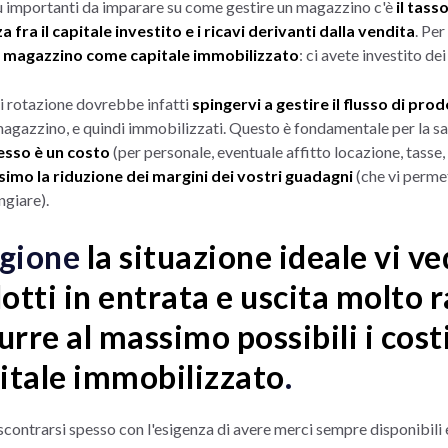
più importanti da imparare su come gestire un magazzino c'è
il tass
a fra il capitale investito e i ricavi derivanti dalla vendita
. Per
l magazzino come capitale immobilizzato
: ci avete investito de
di rotazione dovrebbe infatti
spingervi a gestire il flusso di prod
magazzino, e quindi immobilizzati. Questo è fondamentale per la sa
esso è un costo
(per personale, eventuale affitto locazione, tasse,
simo la riduzione dei margini dei vostri guadagni
(che vi perme
ngiare).
agione
la situazione ideale vi v
dotti in entrata e uscita molto 
urre al massimo possibili i cost
pitale immobilizzato
.
 scontrarsi spesso con l'esigenza di avere merci sempre disponibili e