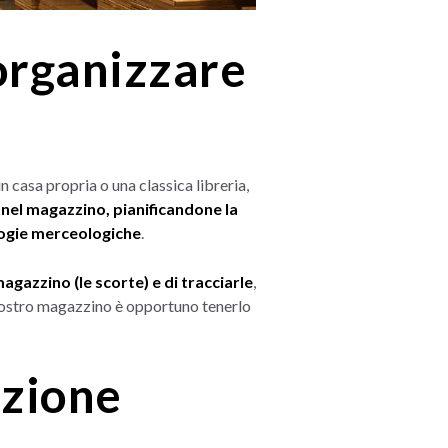
organizzare
casa propria o una classica libreria,
i nel magazzino, pianificandone la
ologie merceologiche
.
agazzino (le scorte) e di tracciarle
,
l vostro magazzino è opportuno tenerlo
azione