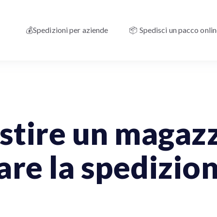
💰Spedizioni per aziende
📦 Spedisci un pacco onli
tire un magazz
are la spedizion