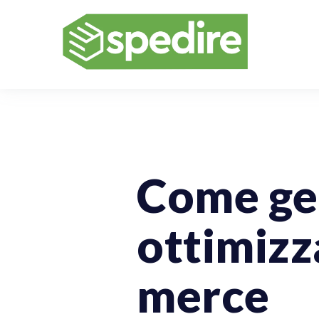
Spedizioni Per Aziende
Come ges
ottimizz
merce