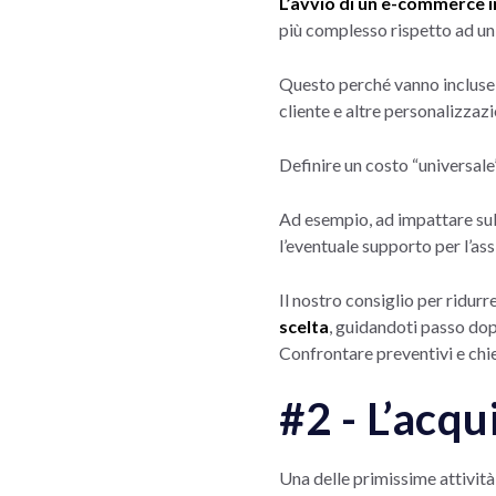
L’avvio di un e-commerce in
più complesso rispetto ad un 
Questo perché vanno incluse 
cliente e altre personalizzazi
Definire un costo “universale” 
Ad esempio, ad impattare sul p
l’eventuale supporto per l’as
Il nostro consiglio per ridurr
scelta
, guidandoti passo dop
Confrontare preventivi e chied
#2 - L’acqu
Una delle primissime attività