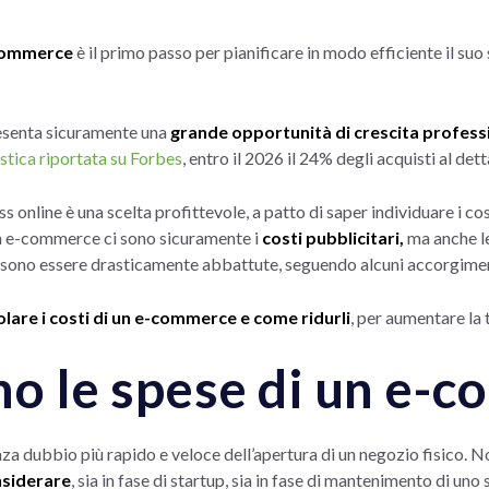
-commerce
è il primo passo per pianificare in modo efficiente il suo
senta sicuramente una
grande opportunità di crescita profess
istica riportata su Forbes
, entro il 2026 il 24% degli acquisti al det
 online è una scelta profittevole, a patto di saper individuare i costi
un e-commerce ci sono sicuramente i
costi pubblicitari,
ma anche le
sono essere drasticamente abbattute, seguendo alcuni accorgimen
lare i costi di un e-commerce e come ridurli
, per aumentare la 
no le spese di un e-
a dubbio più rapido e veloce dell’apertura di un negozio fisico. 
nsiderare
, sia in fase di startup, sia in fase di mantenimento di uno 