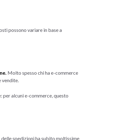
costi possono variare in base a
ine.
Molto spesso chi ha e-commerce
e vendite.
e: per alcuni e-commerce, questo
o delle spedizioni ha subito moltissime