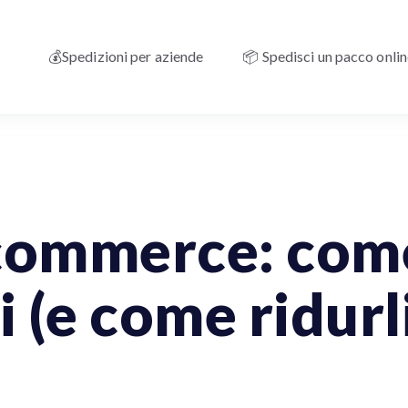
💰Spedizioni per aziende
📦 Spedisci un pacco onli
e
ECommerce
Spedizioni Internazionali
-commerce: com
i (e come ridurl