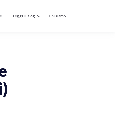
ne
Leggi il Blog
Chi siamo
Show submenu for Leggi il Blog
e
i)