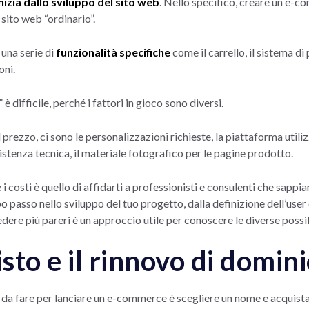
izia dallo sviluppo del sito web
. Nello specifico, creare un e-
sito web “ordinario”.
una serie di
funzionalità specifiche
come il carrello, il sistema d
oni.
è difficile, perché i fattori in gioco sono diversi.
rezzo, ci sono le personalizzazioni richieste, la piattaforma utilizz
sistenza tecnica, il materiale fotografico per le pagine prodotto.
e i costi è quello di affidarti a professionisti e consulenti che sappi
o passo nello sviluppo del tuo progetto, dalla definizione dell’user
ere più pareri è un approccio utile per conoscere le diverse possibil
isto e il rinnovo di domin
 da fare per lanciare un e-commerce è scegliere un nome e acquista