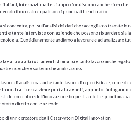
er italiani, internazionali e si approfondiscono anche ricerche 
vendo il mercato e quali sono i principali trend in atto.
 si concentra, poi, sull'analisi dei dati che raccogliamo tramite le 
enti e tante interviste con aziende
che possono riguardare sia la 
i tecnologia. Quotidianamente andiamo a lavorare e ad analizzare tu
 lavoro su altri strumenti di analisi
e tanto lavoro anche legato 
nostre ricerche e sui temi che analizziamo.
lavoro di analisi, ma anche tanto lavoro di reportistica e, come di
a nostra ricerca viene portata avanti, appunto, indagando e
isti del mercato e dell'innovazione in questi ambiti e quindi una p
ntatto diretto con le aziende.
ipo di un ricercatore degli Osservatori Digital Innovation.