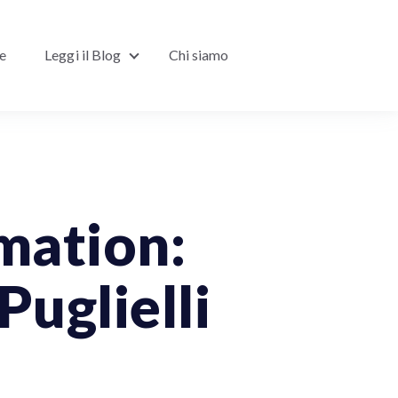
ne
Leggi il Blog
Chi siamo
Show submenu for Leggi il Blog
rmation:
Puglielli