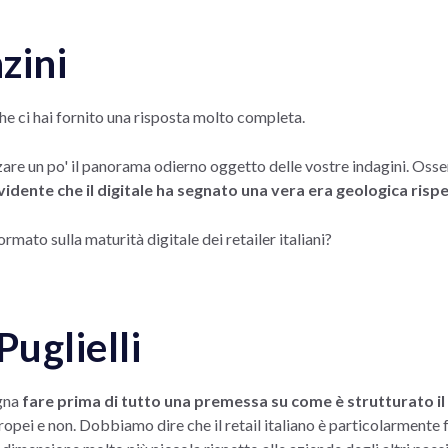
zini
che ci hai fornito una risposta molto completa.
zare un po' il panorama odierno oggetto delle vostre indagini. Osse
idente che il digitale ha segnato una vera era geologica rispe
ormato sulla maturità digitale dei retailer italiani?
Puglielli
ogna
fare prima di tutto una premessa su come è strutturato il r
ropei e non. Dobbiamo dire che il retail italiano è particolarment