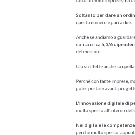
fatto di molte imprese, ma di
Soltanto per dare un ordin
questo numero è pari a due.
Anche se andiamo a guardare 
conta circa 5,3/6 dipendenti
del mercato.
Ciò si riflette anche su quell
Perché con tante imprese, ma 
poter portare avanti progettu
L'innovazione digitale di p
molto spesso all'interno del
Nel digitale le competenze 
perché molto spesso, appunto,