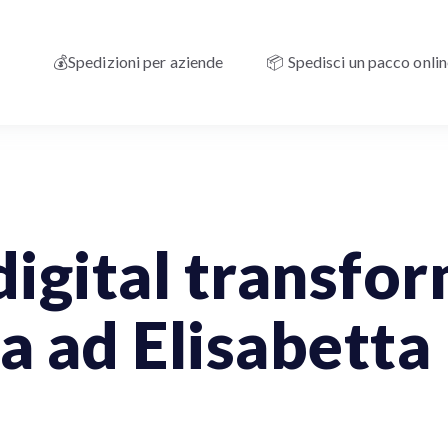
💰Spedizioni per aziende
📦 Spedisci un pacco onli
 digital transfo
a ad Elisabetta 