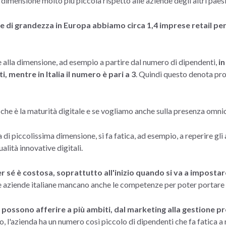
 dimensione molto più piccola rispetto alle aziende degli altri paesi
e di grandezza in Europa abbiamo circa 1,4 imprese retail p
alla dimensione, ad esempio a partire dal numero di dipendenti,
in
, mentre in Italia il numero è pari a 3
. Quindi questo denota p
a che è la maturità digitale e se vogliamo anche sulla presenza omni
di piccolissima dimensione, si fa fatica, ad esempio, a reperire gli
alità innovative digitali.
er sé è costosa, soprattutto all'inizio quando si va a impost
le aziende italiane mancano anche le competenze per poter portare 
possono afferire a più ambiti, dal marketing alla gestione pro
 l'azienda ha un numero così piccolo di dipendenti che fa fatica a