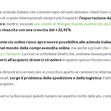
e aziende italiane che commerciano nel web abbiano clienti fuori da
o di scambi internazionali sempre più frequenti,
l’esportazione dal
ere
. Inoltre, secondo
uno studio di Morgan Stanley pubblicato da
 rinascita con una crescita del +32,41%
.
ercio online russo apre nuove possibilità alle aziende itali
nel mondo della compravendita online
, ma anche a privati che
v
tsy o Amazon
. La ricerca sottolinea infatti che, sebbene buona parte
rti all’acquisto di merci straniere
in quanto spesso forniscono 
a dimostrarsi un mercato in crescita e aperto al commercio internazi
onali,
sorge il problema della spedizione e della logistica
. Fat
acquisto.
verso la Russia può quindi rivelarsi un aspetto molto delicato, comp