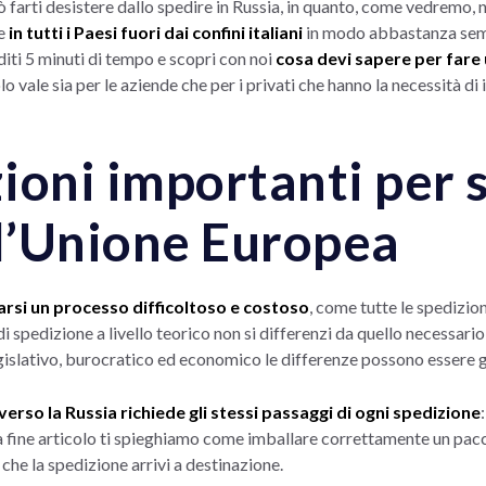
arti desistere dallo spedire in Russia, in quanto, come vedremo, ne
me
in tutti i Paesi fuori dai confini italiani
in modo abbastanza semp
diti 5 minuti di tempo e scopri con noi
cosa devi sapere per fare 
o vale sia per le aziende che per i privati che hanno la necessità di
ioni importanti per 
ll’Unione Europea
larsi un processo difficoltoso e costoso
, come tutte le spedizion
i spedizione a livello teorico non si differenzi da quello necessario
 legislativo, burocratico ed economico le differenze possono essere g
erso la Russia richiede gli stessi passaggi di ogni spedizione
a fine articolo ti spieghiamo come imballare correttamente un pacco),
 che la spedizione arrivi a destinazione.