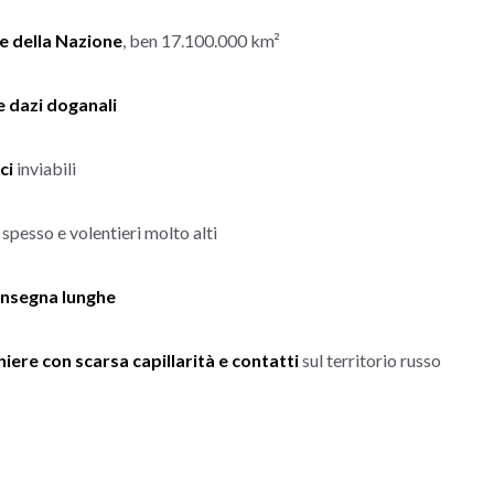
 della Nazione
, ben 17.100.000 km²
e dazi doganali
rci
inviabili
spesso e volentieri molto alti
onsegna lunghe
iere con scarsa capillarità e contatti
sul territorio russo