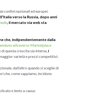
i confini nazionali ed europei.
l’Italia verso la Russia, dopo anni
 Ewdn
,
il mercato via web sta
ane che, indipendentemente dalla
endono attraverso Marketplace
 di questa crescita sia interna,
i
maggior varietà e prezzi competitivi.
onale, dall’altro quando si sceglie di
tori che, come sappiamo, incidono
licato e lento a causa: