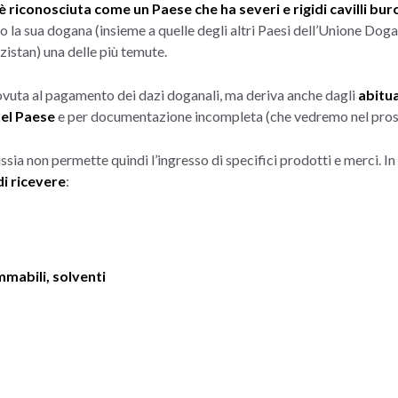
è riconosciuta come un Paese che ha severi e rigidi cavilli bur
 la sua dogana (insieme a quelle degli altri Paesi dell’Unione Dog
zistan) una delle più temute.
vuta al pagamento dei dazi doganali, ma deriva anche dagli
abitua
el Paese
e per documentazione incompleta (che vedremo nel pros
ia non permette quindi l’ingresso di specifici prodotti e merci. I
di ricevere
:
ammabili, solventi