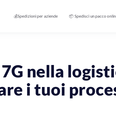
💰Spedizioni per aziende
📦 Spedisci un pacco onli
Aziende
Spedizioni Nazionali
Spedizioni Internazionali
7G nella logist
are i tuoi proce