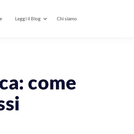
ne
Leggi il Blog
Chi siamo
Show submenu for Leggi il Blog
ica: come
ssi