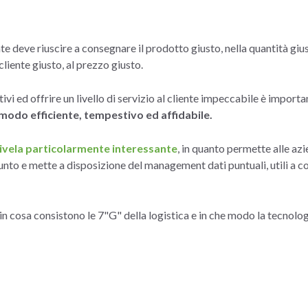
e deve riuscire a consegnare il prodotto giusto, nella quantità gius
liente giusto, al prezzo giusto.
vi ed offrire un livello di servizio al cliente impeccabile è import
modo efficiente, tempestivo ed affidabile.
i rivela particolarmente interessante
, in quanto permette alle az
iunto e mette a disposizione del management dati puntuali, utili a c
in cosa consistono le 7"G" della logistica e in che modo la tecnolog