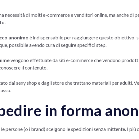
na necessità di molti e-commerce e venditori online, ma anche di p
uto
.
acco anonimo
è indispensabile per raggiungere questo obiettivo: s
e, possibile avendo cura di seguire specifici step.
nime
vengono effettuate da siti e-commerce che vendono prodotti “s
conoscere il contenuto.
ato dai sexy shop e dagli store che trattano materiali per adulti.
asso.
pedire in forma ano
i le persone (o i brand) scelgono le spedizioni senza mittente. I più