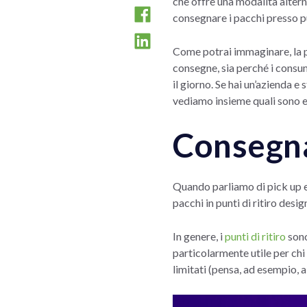
che offre una modalità alterna
consegnare i pacchi presso pu
Come potrai immaginare, la po
consegne, sia perché i consum
il giorno. Se hai un’azienda e
vediamo insieme quali sono e 
Consegna
Quando parliamo di pick up e
pacchi in punti di ritiro desi
In genere, i
punti di ritiro
sono
particolarmente utile per chi 
limitati (pensa, ad esempio, 