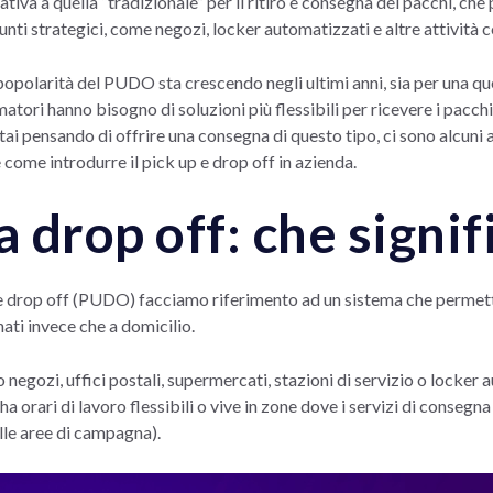
tiva a quella “tradizionale” per il ritiro e consegna dei pacchi, che p
nti strategici, come negozi, locker automatizzati e altre attività 
polarità del PUDO sta crescendo negli ultimi anni, sia per una ques
atori hanno bisogno di soluzioni più flessibili per ricevere i pacch
 stai pensando di offrire una consegna di questo tipo, ci sono alcuni 
come introdurre il pick up e drop off in azienda.
 drop off: che signif
 drop off (PUDO) facciamo riferimento ad un sistema che permette 
gnati invece che a domicilio.
 negozi, uffici postali, supermercati, stazioni di servizio o locker
ha orari di lavoro flessibili o vive in zone dove i servizi di consegn
alle aree di campagna).