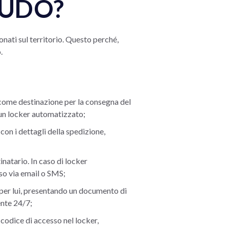
 PUDO?
onati sul territorio. Questo perché,
.
 come destinazione per la consegna del
o un locker automatizzato;
 con i dettagli della spedizione,
inatario. In caso di locker
sso via email o SMS;
 per lui, presentando un documento di
ente 24/7;
l codice di accesso nel locker,