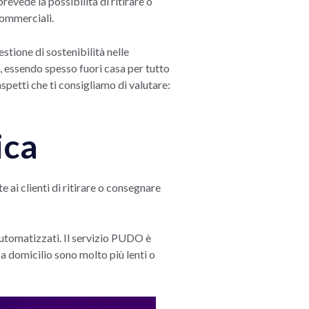
revede la possibilità di ritirare o
commerciali.
tione di sostenibilità nelle
i, essendo spesso fuori casa per tutto
aspetti che ti consigliamo di valutare:
ica
ai clienti di ritirare o consegnare
 automatizzati. Il servizio PUDO è
a a domicilio sono molto più lenti o