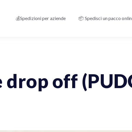
💰Spedizioni per aziende
📦 Spedisci un pacco onli
ernazionali
Spedizioni Fragili
e drop off (PUD