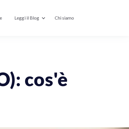
ne
Leggi il Blog
Chi siamo
Show submenu for Leggi il Blog
O): cos'è