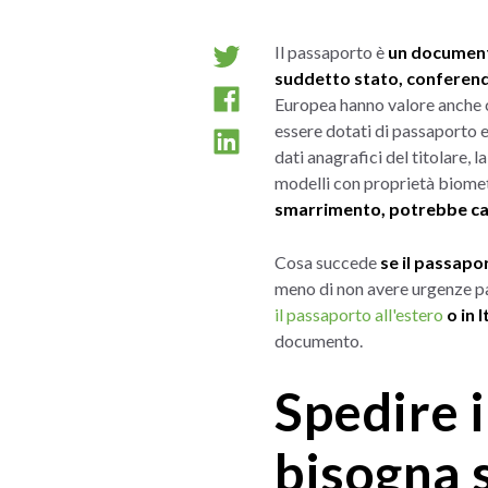
Il passaporto è
un documento
suddetto stato, conferendog
Europea hanno valore anche ca
essere dotati di passaporto e
dati anagrafici del titolare, 
modelli con proprietà biome
smarrimento, potrebbe cau
Cosa succede
se il passapo
meno di non avere urgenze part
il passaporto all'estero
o in 
documento.
Spedire i
bisogna 