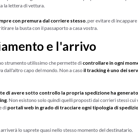
 la lettera di vettura.
mpre con premura dal corriere stesso
, per evitare di incappare
ritirare la busta con il passaporto a casa vostra.
ciamento e l'arrivo
è uno strumento utilissimo che permette di
controllare in ogni mome
ova dall'altro capo del mondo. Non a caso
il tracking è uno dei servi
e di avere sotto controllo la propria spedizione ha generato
king
. Non esistono solo quindi quelli proposti dai corrieri stessi cui 
e di
portali web in grado di tracciare ogni tipologia di spedizi
arriverà lo saprete quasi nello stesso momento del destinatario.