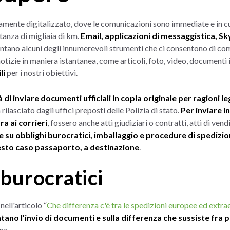
ente digitalizzato, dove le comunicazioni sono immediate e in cui 
tanza di migliaia di km.
Email, applicazioni di messaggistica, S
ntano alcuni degli innumerevoli strumenti che ci consentono di c
tizie in maniera istantanea, come articoli, foto, video, documenti 
li
per i nostri obiettivi.
 inviare documenti ufficiali in copia originale per ragioni le
ilasciato dagli uffici preposti delle Polizia di stato.
Per inviare i
ra ai corrieri
, fossero anche atti giudiziari o contratti, atti di vend
su obblighi burocratici, imballaggio e procedure di spedizione
sto caso passaporto, a destinazione
.
 burocratici
ell'articolo “
Che differenza c'è tra le spedizioni europee ed extr
ano l'invio di documenti e sulla differenza che sussiste fra 
na.