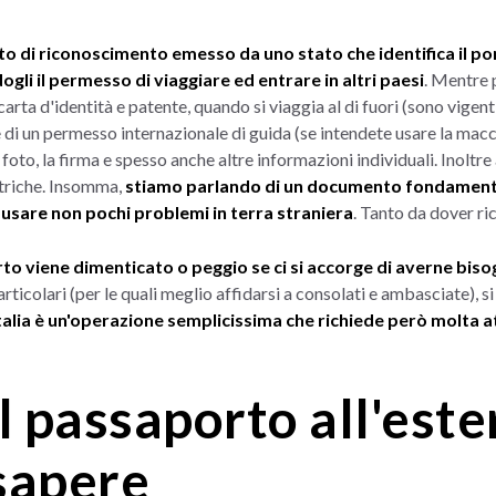
 di riconoscimento emesso da uno stato che identifica il port
li il permesso di viaggiare ed entrare in altri paesi
. Mentre 
rta d'identità e patente, quando si viaggia al di fuori (sono vigent
 di un permesso internazionale di guida (se intendete usare la macc
la foto, la firma e spesso anche altre informazioni individuali. Inolt
triche. Insomma,
stiamo parlando di un documento fondamentale
sare non pochi problemi in terra straniera
. Tanto da dover ri
rto viene dimenticato o peggio se ci si accorge di averne bis
icolari (per le quali meglio affidarsi a consolati e ambasciate), si
Italia è un'operazione semplicissima che richiede però molta 
l passaporto all'este
sapere