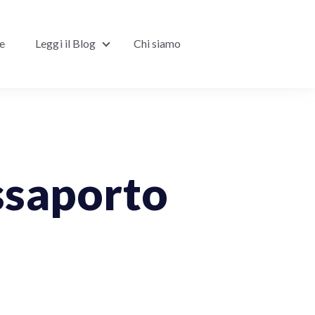
ne
Leggi il Blog
Chi siamo
Show submenu for Leggi il Blog
assaporto