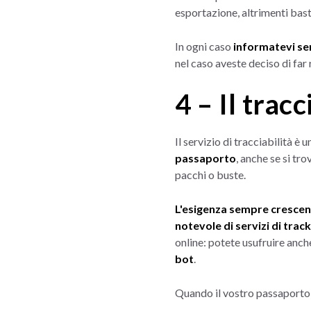
esportazione, altrimenti basta
In ogni caso
informatevi se
nel caso aveste deciso di far 
4 – Il trac
Il servizio di tracciabilità 
passaporto
, anche se si tr
pacchi o buste.
L'esigenza sempre crescent
notevole di servizi di trac
online: potete usufruire anch
bot
.
Quando il vostro passaporto 