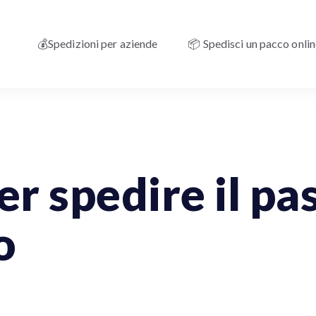
💰Spedizioni per aziende
📦 Spedisci un pacco onli
per spedire il p
o