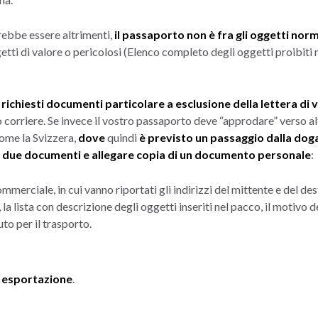
ebbe essere altrimenti,
il passaporto non è fra gli oggetti nor
etti di valore o pericolosi
(Elenco completo degli oggetti proibiti n
richiesti documenti particolare a esclusione della lettera di 
 corriere. Se invece il vostro passaporto deve “approdare” verso altr
come la Svizzera,
dove
quindi
è previsto un passaggio dalla dog
re due documenti e allegare copia di un documento personale
:
mmerciale, in cui vanno riportati gli indirizzi del mittente e del des
 la lista con descrizione degli oggetti inseriti nel pacco, il motivo d
uto per il trasporto.
a esportazione
.