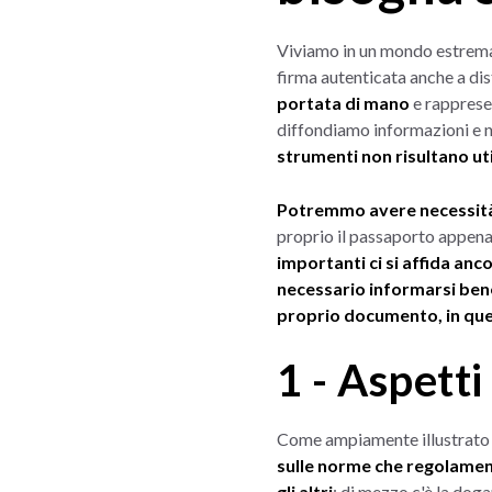
Viviamo in un mondo estremam
firma autenticata anche a dis
portata di mano
e rapprese
diffondiamo informazioni e no
strumenti non risultano uti
Potremmo avere necessità di
proprio il passaporto appena r
importanti ci si affida anco
necessario informarsi bene 
proprio documento, in que
1 - Aspetti
Come ampiamente illustrato n
sulle norme che regolament
gli altri
: di mezzo c'è la doga