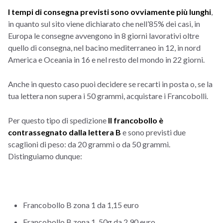
I tempi di consegna previsti sono ovviamente più lunghi
,
in quanto sul sito viene dichiarato che nell’85% dei casi, in
Europa le consegne avvengono in 8 giorni lavorativi oltre
quello di consegna, nel bacino mediterraneo in 12, in nord
America e Oceania in 16 e nel resto del mondo in 22 giorni.
Anche in questo caso puoi decidere se recarti in posta o, se la
tua lettera non supera i 50 grammi, acquistare i Francobolli.
Per questo tipo di spedizione
Il francobollo è
contrassegnato dalla lettera B
e sono previsti due
scaglioni di peso: da 20 grammi o da 50 grammi.
Distinguiamo dunque:
Francobollo B zona 1 da 1,15 euro
Francobollo B zona 1_50g da 2,90 euro