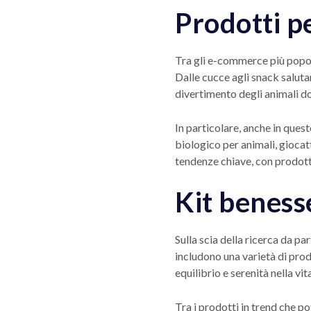
Prodotti p
Tra gli e-commerce più popola
Dalle cucce agli snack salutar
divertimento degli animali do
In particolare, anche in ques
biologico per animali, giocat
tendenze chiave, con prodotti 
Kit beness
Sulla scia della ricerca da pa
includono una varietà di prodo
equilibrio e serenità nella vi
Tra i prodotti in trend che pot