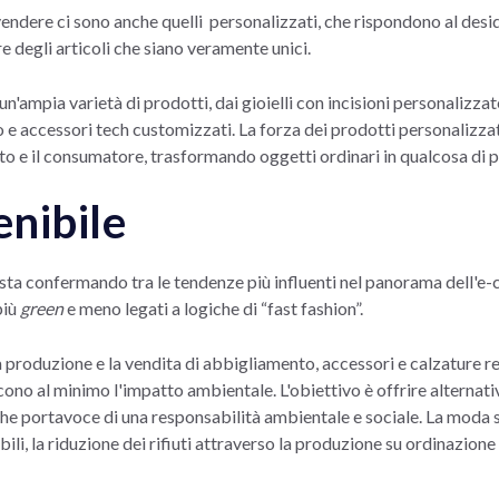
endere ci sono anche quelli personalizzati, che rispondono al desi
re degli articoli che siano veramente unici.
'ampia varietà di prodotti, dai gioielli con incisioni personalizza
o e accessori tech customizzati. La forza dei prodotti personalizzati
to e il consumatore, trasformando oggetti ordinari in qualcosa di p
nibile
sta confermando tra le tendenze più influenti nel panorama dell'e-
più
green
e meno legati a logiche di “fast fashion”.
la produzione e la vendita di abbigliamento, accessori e calzature r
cono al minimo l'impatto ambientale. L'obiettivo è offrire alterna
che portavoce di una responsabilità ambientale e sociale. La moda s
bili, la riduzione dei rifiuti attraverso la produzione su ordinazion