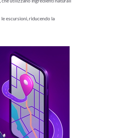
 che utilizzano ingredienti naturali
 le escursioni, riducendo la