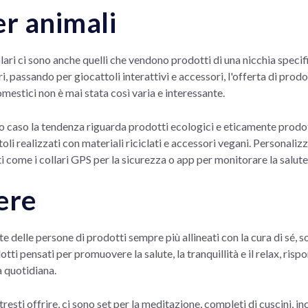
er animali
ri ci sono anche quelli che vendono prodotti di una nicchia specific
i, passando per giocattoli interattivi e accessori, l'offerta di prodo
mestici non è mai stata così varia e interessante.
to caso la tendenza riguarda prodotti ecologici e eticamente prodo
toli realizzati con materiali riciclati e accessori vegani. Personali
come i collari GPS per la sicurezza o app per monitorare la salute e 
ere
rte delle persone di prodotti sempre più allineati con la cura di sé, s
tti pensati per promuovere la salute, la tranquillità e il relax, ris
ta quotidiana.
resti offrire, ci sono set per la meditazione, completi di cuscini, in