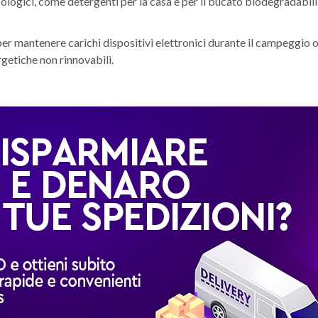
cologici, come detergenti per la casa e per il bucato biodegradabili,
, per mantenere carichi dispositivi elettronici durante il campeggio o
getiche non rinnovabili.