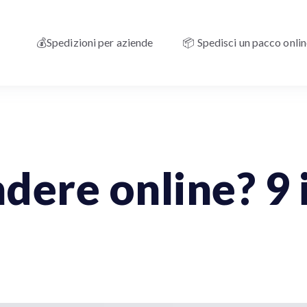
💰Spedizioni per aziende
📦 Spedisci un pacco onli
ziende
ECommerce
Spedizioni Nazionali
dere online? 9 