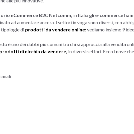
che alle più innovative.
torio eCommerce B2C Netcomm,
in Italia
gli e-commerce hanno 
nato ad aumentare ancora. I settori in voga sono diversi, con abbi
 tipologie di
prodotti da vendere online:
vediamo insieme 9 idee
sto è uno dei dubbi più comuni tra chi si approccia alla vendita onl
prodotti di nicchia da vendere,
in diversi settori. Ecco i nove ch
ianali