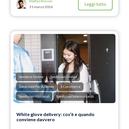
Matteo Rossini
Leggi tutto
31 marzo 2026
Vendere Online
Spedizioni Online
Spedizioni Per Aziende
ECommerce
Spedizioni Nazionali
Spedizioni Internazionali
White glove delivery: cos’è e quando
conviene davvero