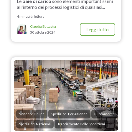
Le
baie di carico
sono elementi importantissimi
all'interno dei processi logistici di qualsiasi...
4 minuti di lettura
Claudia Battaglia
Leggi tutto
30 ottobre 2024
Vendere Online
Spedizioni Per Aziende
ECommerce
Spedizioni Nazionali
Tracciamento Delle Spedizioni