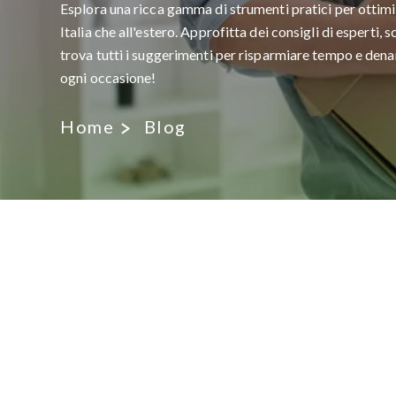
Esplora una ricca gamma di strumenti pratici per ottimiz
Italia che all'estero. Approfitta dei consigli di esperti, 
trova tutti i suggerimenti per risparmiare tempo e denar
ogni occasione!
Home
Blog