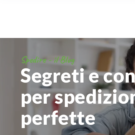
Spedire - il Blog
Segreti e con
per spedizio
perfette