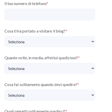
Il tuo numero di telefono
*
Cosa ti ha portato a visitare il blog?
*
Quante volte, in media, effettui spedizioni?
*
Cosa fai solitamente quando devi spedire?
*
Quali oggetti solitamente spedisci?
*