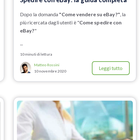
Dopo la domanda
"Come vendere su eBay?"
, la
più ricercata dagli utenti è "
Come spedire con
eBay?
"
...
10 minuti di lettura
Matteo Rossini
Leggi tutto
10 novembre 2020