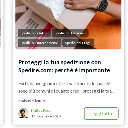
Spedizioni Online
Spedizioni Nazionali
Spedizioni Internazionali
Spedizioni Fragili
Proteggi la tua spedizione con
Spedire.com: perché è importante
Furti, danneggiamenti e smarrimenti dei pacchi
sono più comuni di quanto credi: proteggi la tua...
8 minuti di lettura
Matteo Rossini
Leggi tutto
17 novembre 2020