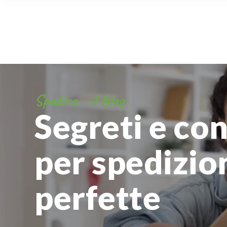
Spedire - il Blog
Segreti e con
per spedizio
perfette