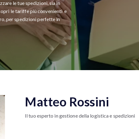
zare le tue spedizioni, sia in
scopri le tariffe più convenienti e
o, per spedizioni perfette in
Matteo Rossini
Il tuo esperto in gestione della logistica e spedizioni