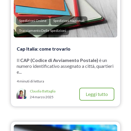
Spedizioni Online
Spedizioni Nazionali
Tracciamento Delle Spedizioni
Cap Italia: come trovarlo
Il
CAP (Codice di Avviamento Postale)
è un
numero identificativo assegnato a città, quartieri
e...
4 minuti di lettura
Claudia Battaglia
Leggi tutto
24 marzo 2025