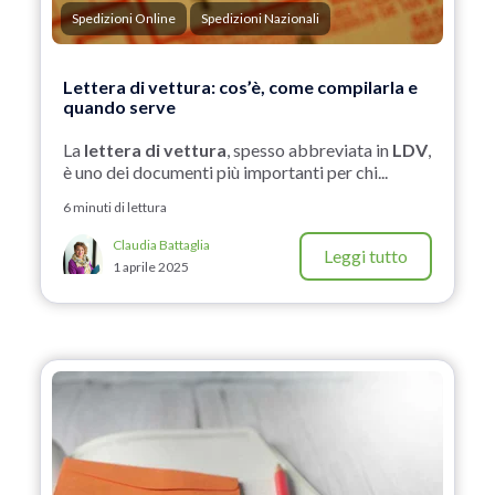
Spedizioni Online
Spedizioni Nazionali
Lettera di vettura: cos’è, come compilarla e
quando serve
La
lettera di vettura
, spesso abbreviata in
LDV
,
è uno dei documenti più importanti per chi...
6 minuti di lettura
Claudia Battaglia
Leggi tutto
1 aprile 2025