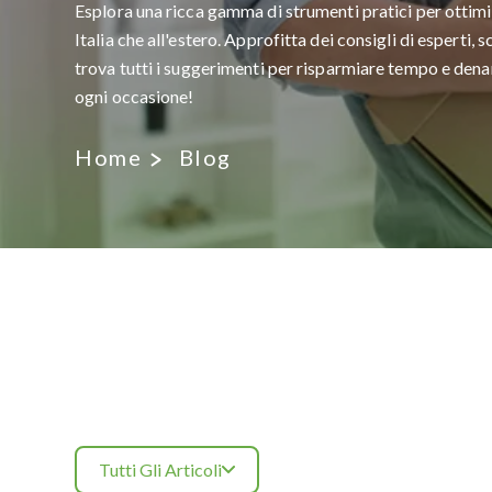
Esplora una ricca gamma di strumenti pratici per ottimiz
Italia che all'estero. Approfitta dei consigli di esperti, 
trova tutti i suggerimenti per risparmiare tempo e denar
ogni occasione!
Home
Blog
Tutti Gli Articoli