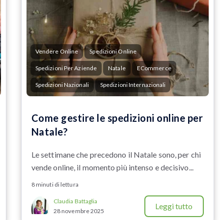
Vendere Online
Spedizioni Online
Spedizioni Per Aziende
Natale
ECommerce
Spedizioni Nazionali
Spedizioni Internazionali
Come gestire le spedizioni online per
Natale?
Le settimane che precedono il Natale sono, per chi
vende online, il momento più intenso e decisivo...
8 minuti di lettura
Claudia Battaglia
Leggi tutto
28 novembre 2025