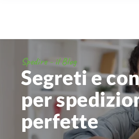
Spedire - il Blog
Segreti e con
per spedizio
perfette