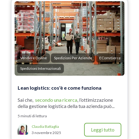
Vendere Online
Spedizioni Per Aziende
ECommerce
Spedizioni Internazionali
Lean logistics: cos'è e come funziona
Sai che,
secondo una ricerca
, l’ottimizzazione
della gestione logistica della tua azienda può...
5 minuti di lettura
Claudia Battaglia
Leggi tutto
3 novembre 2025